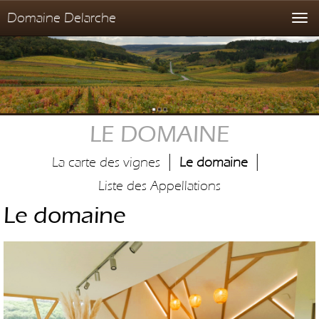
Domaine Delarche
T
o
g
g
l
e
n
LE DOMAINE
a
v
|
|
i
La carte des vignes
Le domaine
g
Liste des Appellations
a
t
Le domaine
i
o
n