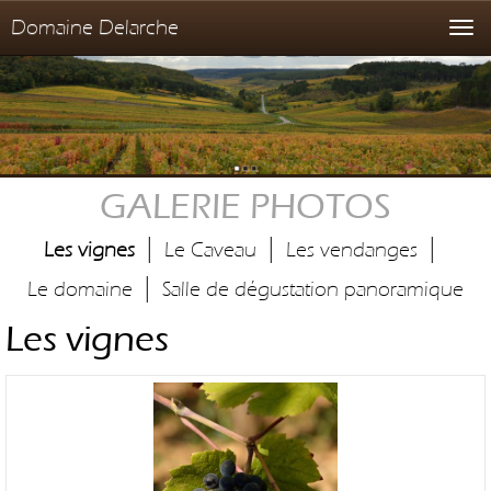
Domaine Delarche
T
o
g
g
l
e
n
GALERIE PHOTOS
a
v
|
|
|
i
Les vignes
Le Caveau
Les vendanges
g
|
Le domaine
Salle de dégustation panoramique
a
t
Les vignes
i
o
n